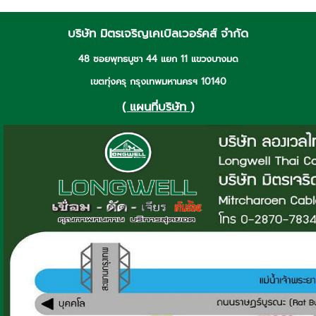
บริษัท มิตรเจริญเคเบิลเวอร์คส์ จำกัด
48 ซอยพุทธบูชา 44 แยก 11 แขวงบางมด
เขตทุ่งครุ กรุงเทพมหานครฯ 10140
( แผนที่บริษัท )