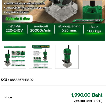
SKU :
8858867143802
1,990.00 Baht
Price
(-9%)
2,190.00 Baht