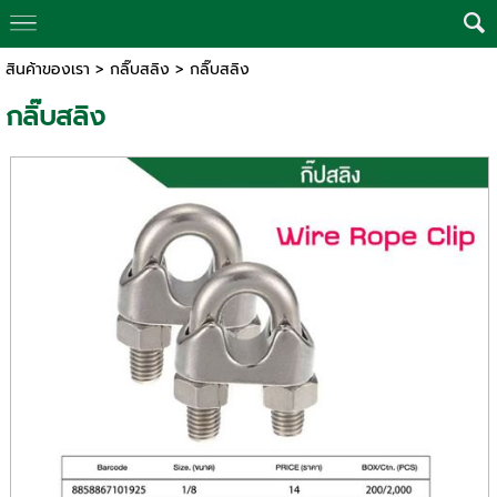
สินค้าของเรา
>
กลิ๊บสลิง
> กลิ๊บสลิง
กลิ๊บสลิง