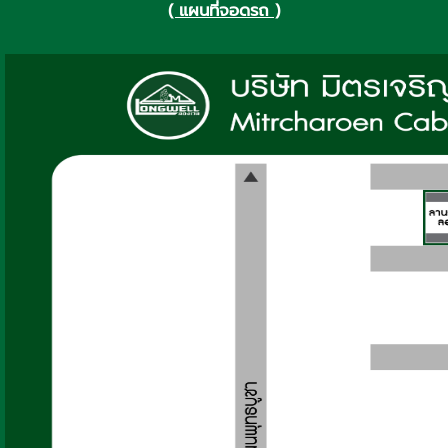
( แผนที่จอดรถ )