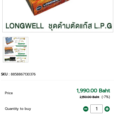
SKU :
8858867130376
1,990.00 Baht
Price
(-7%)
2,150.00 Baht
Quantity to buy