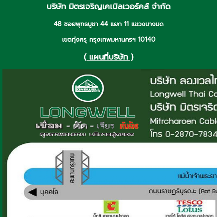
บริษัท มิตรเจริญเคเบิลเวอร์คส์ จำกัด
48 ซอยพุทธบูชา 44 แยก 11 แขวงบางมด
เขตทุ่งครุ กรุงเทพมหานครฯ 10140
( แผนที่บริษัท )