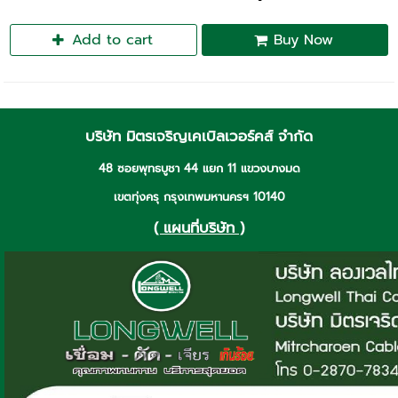
Add to cart
Buy Now
บริษัท มิตรเจริญเคเบิลเวอร์คส์ จำกัด
48 ซอยพุทธบูชา 44 แยก 11 แขวงบางมด
เขตทุ่งครุ กรุงเทพมหานครฯ 10140
( แผนที่บริษัท )