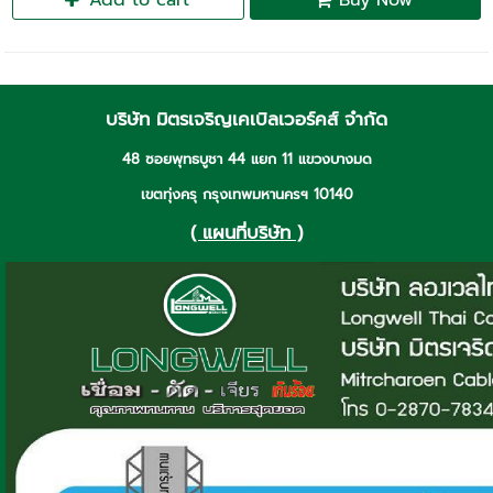
Add to cart
Buy Now
บริษัท มิตรเจริญเคเบิลเวอร์คส์ จำกัด
48 ซอยพุทธบูชา 44 แยก 11 แขวงบางมด
เขตทุ่งครุ กรุงเทพมหานครฯ 10140
( แผนที่บริษัท )