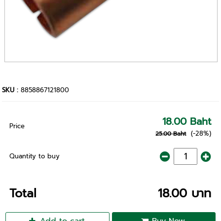
SKU :
8858867121800
18.00 Baht
Price
(-28%)
25.00 Baht
Quantity to buy
Total
18.00 บาท