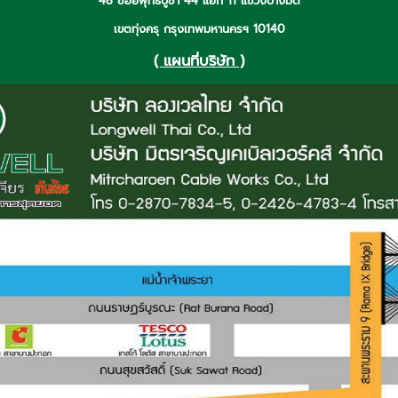
48 ซอยพุทธบูชา 44 แยก 11 แขวงบางมด
เขตทุ่งครุ กรุงเทพมหานครฯ 10140
( แผนที่บริษัท )