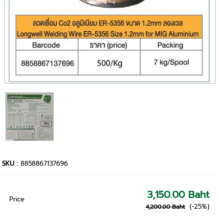
SKU :
8858867137696
3,150.00 Baht
Price
(-25%)
4,200.00 Baht