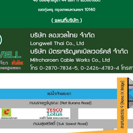
48 ซอยพุทธบูชา 44 แยก 11 แขวงบางมด
เขตทุ่งครุ กรุงเทพมหานครฯ 10140
( แผนที่บริษัท )