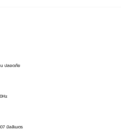
าน ปลอดภัย
50Hz
107 มิลลิเมตร